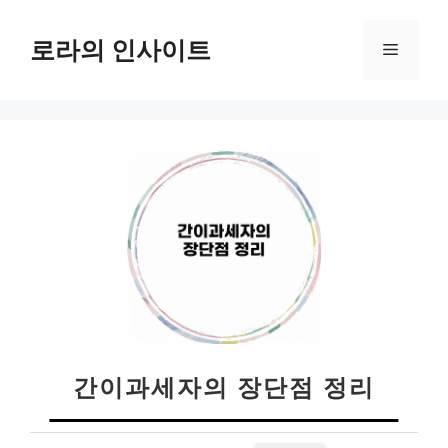
컨
텐
로라의 인사이트
메
츠
로
뉴
건
너
뛰
기
간이과세자의 장단점 정리