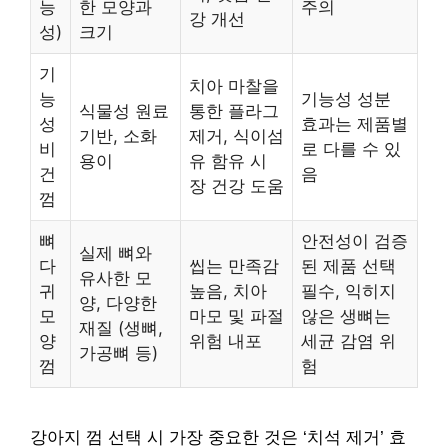
능
한 모양과
주의
강 개선
성)
크기
기
치아 마찰을
능
기능성 성분
식물성 원료
통한 플라그
성
효과는 제품별
기반, 소화
제거, 식이섬
비
로 다를 수 있
용이
유 함유 시
건
음
장 건강 도움
껌
뼈
안전성이 검증
실제 뼈와
다
씹는 만족감
된 제품 선택
유사한 모
귀
높음, 치아
필수, 익히지
양, 다양한
모
마모 및 파절
않은 생뼈는
재질 (생뼈,
양
위험 내포
세균 감염 위
가공뼈 등)
껌
험
강아지 껌 선택 시 가장 중요한 것은 ‘치석 제거’ 효