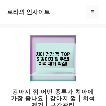
컨
텐
로라의 인사이트
메
츠
로
뉴
건
너
뛰
기
강아지 껌 어떤 종류가 치아에
가장 좋나요 | 강아지 껌 | 치석
제거 | 구강관리