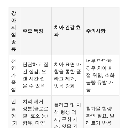
강
아
지
치아 건강 효
주요 특징
주의사항
껌
과
종
류
천
너무 딱딱한
단단하고 질
치아 표면 마
연
경우 치아 파
긴 질감, 오
찰을 통한 플
가
절 위험, 소화
랜 시간 씹
라그 제거,
죽
불량 유발 가
을 수 있음
잇몸 강화
껌
능
덴
치석 제거
플라그 및 치
탈
성분(클로로
첨가물 함량
석 형성 억
껌
필, 효소 등)
확인 필요, 알
제, 구취 제
(기
함유, 다양
레르기 반응
거, 잇몸 건