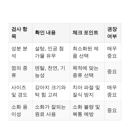
검사 항
권장
확인 내용
체크 포인트
목
여부
성분 분
설탕, 인공 첨
최소화된 제
매우
석
가물 유무
품 선택
중요
껌의 종
덴탈, 천연, 기
목적에 맞는
중요
류
능성
종류 선택
사이즈
강아지 크기와
치아 파절 및
매우
및 경도
턱 힘 고려
질식 방지
중요
소화 용
소화가 잘되는
소화 불량 및
중요
이성
원료 사용
복통 예방