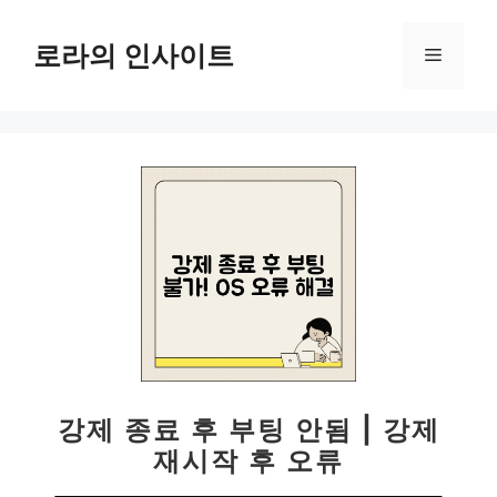
컨
텐
로라의 인사이트
메
츠
로
뉴
건
너
뛰
기
강제 종료 후 부팅 안됨 | 강제
재시작 후 오류