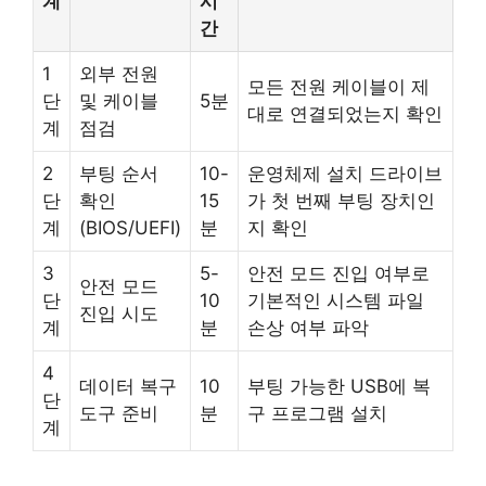
계
시
간
1
외부 전원
모든 전원 케이블이 제
단
및 케이블
5분
대로 연결되었는지 확인
계
점검
2
부팅 순서
10-
운영체제 설치 드라이브
단
확인
15
가 첫 번째 부팅 장치인
계
(BIOS/UEFI)
분
지 확인
3
5-
안전 모드 진입 여부로
안전 모드
단
10
기본적인 시스템 파일
진입 시도
계
분
손상 여부 파악
4
데이터 복구
10
부팅 가능한 USB에 복
단
도구 준비
분
구 프로그램 설치
계