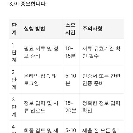
것이 중요합니다.
단
소요
실행 방법
주의사항
계
시간
1
필요 서류 및 정
10-
서류 유효기간 확
단
보 준비
15분
인 필수
계
2
온라인 접속 및
5-10
인증서 또는 간편
단
로그인
분
인증 준비
계
3
정보 입력 및 서
15-
정확한 정보 입력
단
류 업로드
20분
확인
계
4
최종 검토 및 제
5-10
제출 전 모든 항