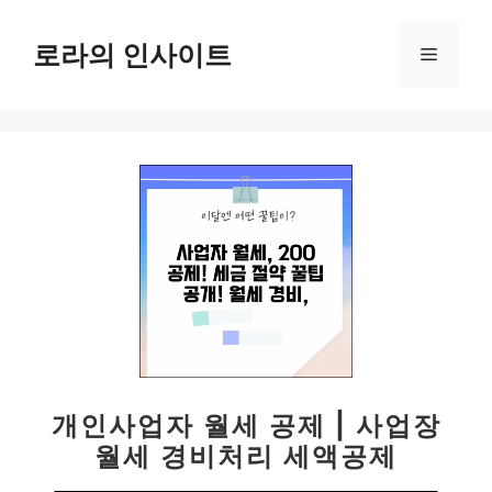
컨
텐
로라의 인사이트
메
츠
로
뉴
건
너
뛰
기
개인사업자 월세 공제 | 사업장
월세 경비처리 세액공제