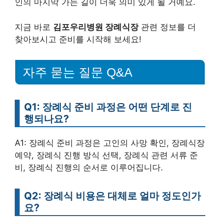
인의 마지막 가는 길이 더욱 의미 있게 될 거예요.
지금 바로
김포우리병원 장례식장
관련 정보를 더
찾아보시고 준비를 시작해 보세요!
자주 묻는 질문 Q&A
Q1: 장례식 준비 과정은 어떤 단계로 진
행되나요?
A1: 장례식 준비 과정은 고인의 사망 확인, 장례식장
예약, 장례식 진행 방식 선택, 장례식 관련 서류 준
비, 장례식 진행의 순서로 이루어집니다.
Q2: 장례식 비용은 대체로 얼마 정도인가
요?