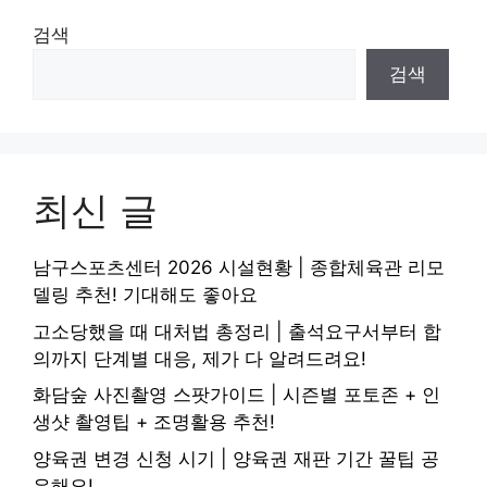
검색
검색
최신 글
남구스포츠센터 2026 시설현황 | 종합체육관 리모
델링 추천! 기대해도 좋아요
고소당했을 때 대처법 총정리 | 출석요구서부터 합
의까지 단계별 대응, 제가 다 알려드려요!
화담숲 사진촬영 스팟가이드 | 시즌별 포토존 + 인
생샷 촬영팁 + 조명활용 추천!
양육권 변경 신청 시기 | 양육권 재판 기간 꿀팁 공
유해요!