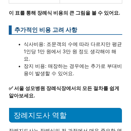
이 표를 통해 장례식 비용의 큰 그림을 볼 수 있어요.
추가적인 비용 고려 사항
식사비용: 조문객의 수에 따라 다르지만 평균
1인당 1만 원에서 3만 원 정도 생각해야 해
요.
장지 비용: 매장하는 경우에는 추가로 부대비
용이 발생할 수 있어요.
✅
서울 성모병원 장례식장에서의 모든 절차를 쉽게
알아보세요.
장례지도사 역할
장례지도사는 장례식의 전 과정에서 매우 중요한 역