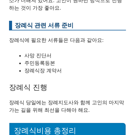
소가 더해져 있어요. 고인이 원하던 방식으로 진행
하는 것이 가장 좋아요.
장례식 관련 서류 준비
장례식에 필요한 서류들은 다음과 같아요:
사망 진단서
주민등록등본
장례식장 계약서
장례식 진행
장례식 당일에는 장례지도사와 함께 고인의 마지막
가는 길을 위해 최선을 다해야 해요.
장례식비용 총정리