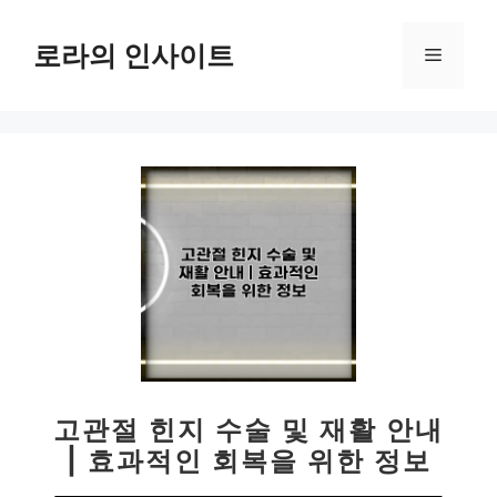
컨
텐
로라의 인사이트
메
츠
로
뉴
건
너
뛰
기
고관절 힌지 수술 및 재활 안내
| 효과적인 회복을 위한 정보