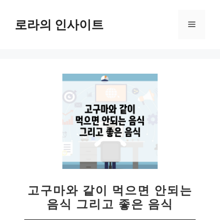
컨
텐
로라의 인사이트
메
츠
로
뉴
건
너
뛰
기
고구마와 같이 먹으면 안되는
음식 그리고 좋은 음식