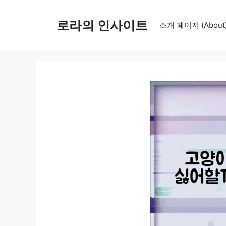
컨
텐
로라의 인사이트
소개 페이지 (About
츠
로
건
너
뛰
기