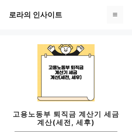
컨
텐
로라의 인사이트
메
츠
로
뉴
건
너
뛰
기
고용노동부 퇴직금 계산기 세금
계산(세전, 세후)