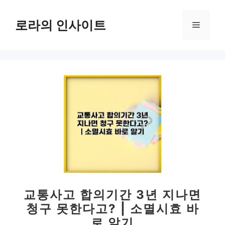
컨
텐
로라의 인사이트
메
츠
로
뉴
건
너
뛰
기
교통사고 합의기간 3년 지나면
청구 못한다고? | 소멸시효 바
로 알기