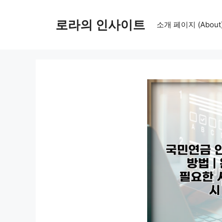
컨
텐
로라의 인사이트
소개 페이지 (About
츠
로
건
너
뛰
기