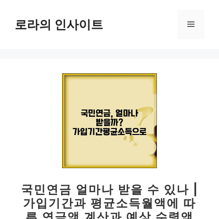
컨
텐
로라의 인사이트
메
츠
로
뉴
건
너
뛰
기
국민연금 얼마나 받을 수 있나 |
가입기간과 평균소득월액에 따
른 연금액 계산과 예상 수령액