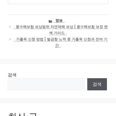
카
정보
테
풍수해보험 보상범위 자연재해 보상 | 풍수해보험 보장 완
고
벽 가이드
리
가출옥 신청 방법 | 벌금형 노역 중 가출옥 신청과 잔여 기
간
검색
검색