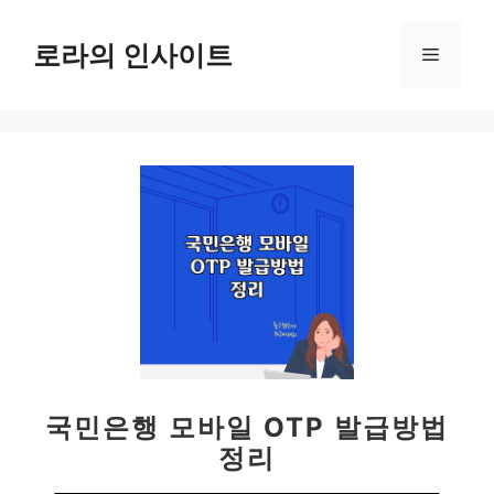
컨
텐
로라의 인사이트
메
츠
로
뉴
건
너
뛰
기
국민은행 모바일 OTP 발급방법
정리