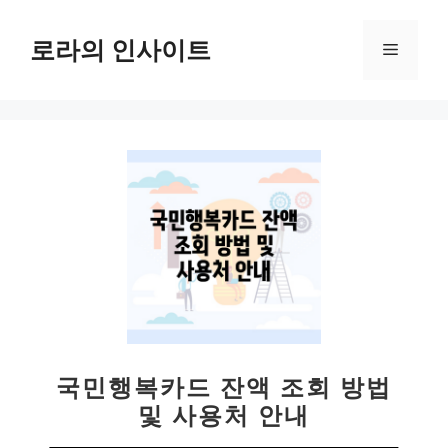
컨
텐
로라의 인사이트
메
츠
로
뉴
건
너
뛰
기
국민행복카드 잔액 조회 방법
및 사용처 안내