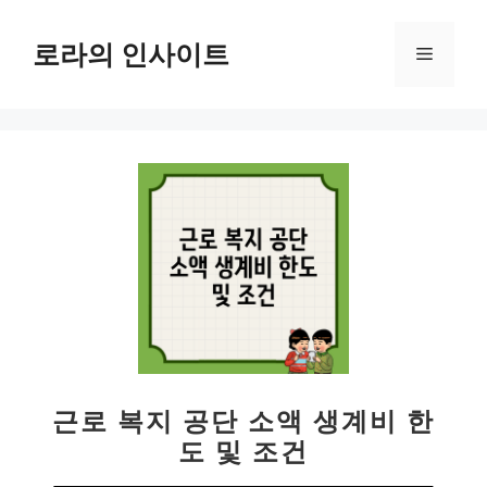
컨
텐
로라의 인사이트
메
츠
로
뉴
건
너
뛰
기
근로 복지 공단 소액 생계비 한
도 및 조건