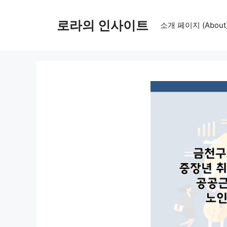
컨
텐
로라의 인사이트
소개 페이지 (About
츠
로
건
너
뛰
기