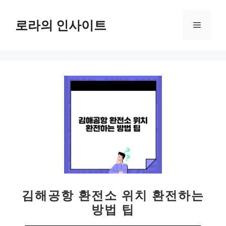
컨
텐
로라의 인사이트
메
츠
로
뉴
건
너
뛰
기
김해공항 환전소 위치 환전하는
방법 팁