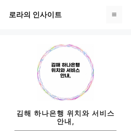
컨
텐
로라의 인사이트
메
츠
로
뉴
건
너
뛰
기
김해 하나은행 위치와 서비스
안내,