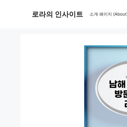
컨
텐
로라의 인사이트
소개 페이지 (About
츠
로
건
너
뛰
기