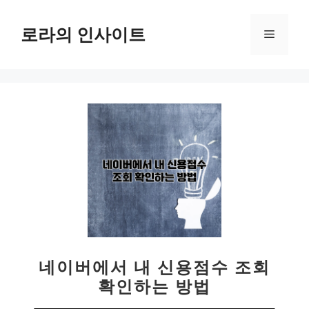
컨
텐
로라의 인사이트
메
츠
로
뉴
건
너
뛰
기
네이버에서 내 신용점수 조회
확인하는 방법