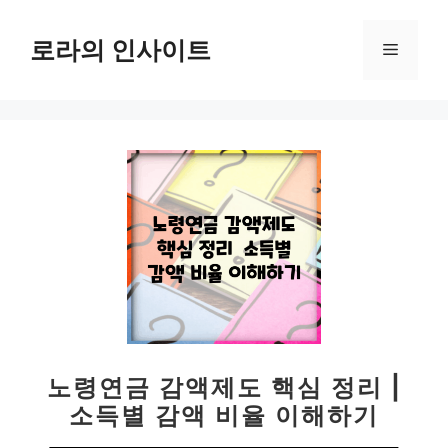
컨
텐
로라의 인사이트
메
츠
로
뉴
건
너
뛰
기
노령연금 감액제도 핵심 정리 |
소득별 감액 비율 이해하기