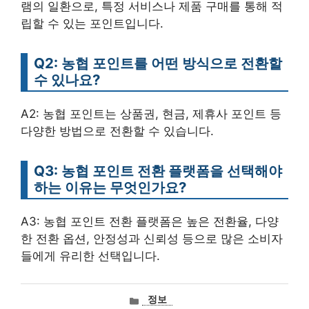
램의 일환으로, 특정 서비스나 제품 구매를 통해 적
립할 수 있는 포인트입니다.
Q2: 농협 포인트를 어떤 방식으로 전환할
수 있나요?
A2: 농협 포인트는 상품권, 현금, 제휴사 포인트 등
다양한 방법으로 전환할 수 있습니다.
Q3: 농협 포인트 전환 플랫폼을 선택해야
하는 이유는 무엇인가요?
A3: 농협 포인트 전환 플랫폼은 높은 전환율, 다양
한 전환 옵션, 안정성과 신뢰성 등으로 많은 소비자
들에게 유리한 선택입니다.
카
정보