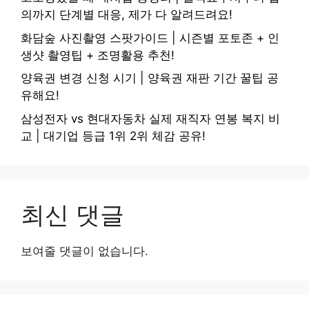
의까지 단계별 대응, 제가 다 알려드려요!
화담숲 사진촬영 스팟가이드 | 시즌별 포토존 + 인
생샷 촬영팁 + 조명활용 추천!
양육권 변경 신청 시기 | 양육권 재판 기간 꿀팁 공
유해요!
삼성전자 vs 현대자동차 실제 재직자 연봉 복지 비
교 | 대기업 등급 1위 2위 체감 공유!
최신 댓글
보여줄 댓글이 없습니다.