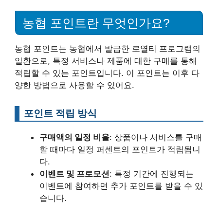
농협 포인트란 무엇인가요?
농협 포인트는 농협에서 발급한 로열티 프로그램의
일환으로, 특정 서비스나 제품에 대한 구매를 통해
적립할 수 있는 포인트입니다. 이 포인트는 이후 다
양한 방법으로 사용할 수 있어요.
포인트 적립 방식
구매액의 일정 비율
: 상품이나 서비스를 구매
할 때마다 일정 퍼센트의 포인트가 적립됩니
다.
이벤트 및 프로모션
: 특정 기간에 진행되는
이벤트에 참여하면 추가 포인트를 받을 수 있
습니다.