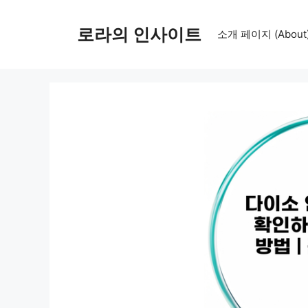
컨
텐
로라의 인사이트
소개 페이지 (About
츠
로
건
너
뛰
기