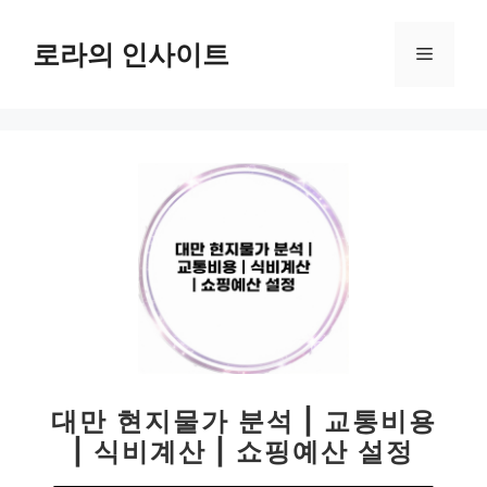
컨
텐
로라의 인사이트
메
츠
로
뉴
건
너
뛰
기
대만 현지물가 분석 | 교통비용
| 식비계산 | 쇼핑예산 설정