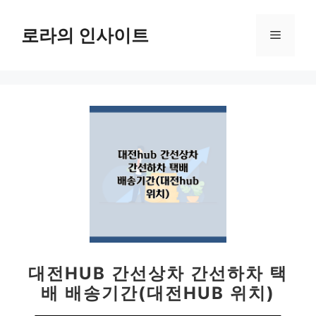
컨
텐
로라의 인사이트
메
츠
로
뉴
건
너
뛰
기
대전HUB 간선상차 간선하차 택
배 배송기간(대전HUB 위치)