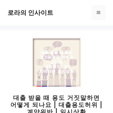
컨
텐
로라의 인사이트
메
츠
로
뉴
건
너
뛰
기
대출 받을 때 용도 거짓말하면
어떻게 되나요 | 대출용도허위 |
계약위반 | 일시상환