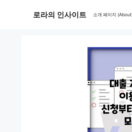
컨
텐
로라의 인사이트
소개 페이지 (About
츠
로
건
너
뛰
기