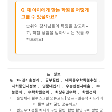
Q. 제 아이에게 맞는 학원을 어떻게
고를 수 있을까요?
순위와 강사님들의 특징을 참고하시
고, 직접 상담을 받아보시는 것을 추
천드려요!
카
정보
테
태
1타강사총정리
,
공부꿀팁
,
대치동수학학원추천
,
고
그
대치동입시정보
,
명문대입시
,
수능만점자배출
,
수
리
능준비
,
수학학원순위
,
최상위권수학
,
학원선택
운영체제 블루스크린 오류코드 | 덤프파일분석 + 드라이
버 롤백 절차 꿀팁 공유해요!
윈도우11 정품 최저가 구입 꿀팁! 합법 할인 구매 방법 공