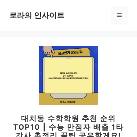
컨
텐
로라의 인사이트
메
츠
로
뉴
건
너
뛰
기
대치동 수학학원 추천 순위
TOP10 | 수능 만점자 배출 1타
강사 총정리 꿀팁 공유할게요!