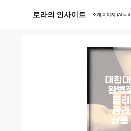
컨
텐
로라의 인사이트
소개 페이지 (About
츠
로
건
너
뛰
기