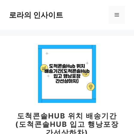
컨
텐
로라의 인사이트
메
츠
로
뉴
건
너
뛰
기
도척콘솔HUB 위치 배송기간
(도척콘솔HUB 입고 행낭포장
간선상하차)