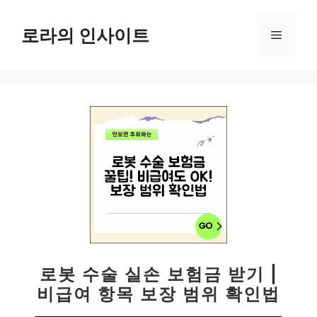
컨
텐
로라의 인사이트
메
츠
로
뉴
건
너
뛰
기
로봇 수술 실손 보험금 받기 |
비급여 항목 보장 범위 확인법