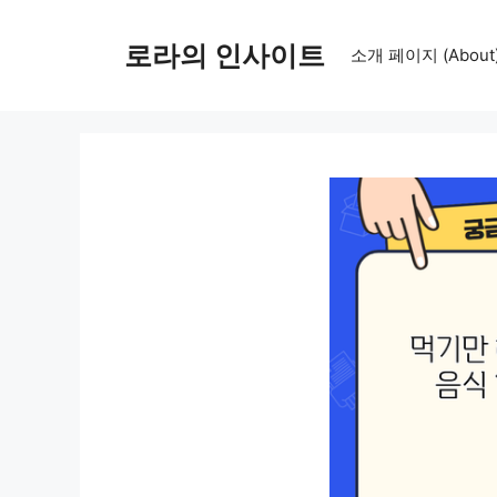
컨
텐
로라의 인사이트
소개 페이지 (About
츠
로
건
너
뛰
기