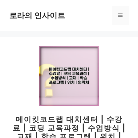
컨
텐
로라의 인사이트
메
츠
로
뉴
건
너
뛰
기
메이킷코드랩 대치센터 | 수강
료 | 코딩 교육과정 | 수업방식 |
교재 | 학습 프로그램 | 위치 |