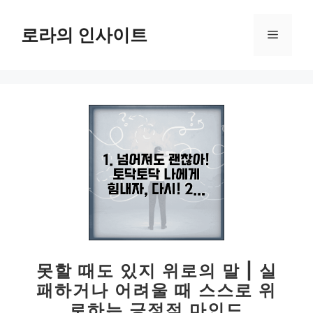
컨
텐
로라의 인사이트
메
츠
로
뉴
건
너
뛰
기
못할 때도 있지 위로의 말 | 실
패하거나 어려울 때 스스로 위
로하는 긍정적 마인드