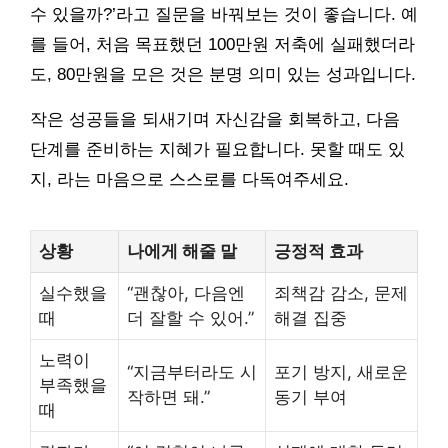
수 있을까?’라고 질문을 바꿔보는 것이 좋습니다. 예
를 들어, 처음 목표했던 100만원 저축에 실패했더라
도, 80만원을 모은 것은 분명 의미 있는 성과입니다.
작은 성공들을 되새기며 자신감을 회복하고, 다음
단계를 준비하는 지혜가 필요합니다. 못할 때도 있
지, 라는 마음으로 스스로를 다독여주세요.
상황
나에게 해줄 말
긍정적 효과
실수했을
“괜찮아, 다음엔
죄책감 감소, 문제
때
더 잘할 수 있어.”
해결 집중
노력이
“지금부터라도 시
포기 방지, 새로운
부족했을
작하면 돼.”
동기 부여
때