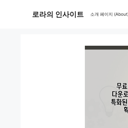
컨
텐
로라의 인사이트
소개 페이지 (About
츠
로
건
너
뛰
기