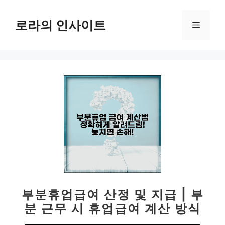
컨
텐
로라의 인사이트
메
츠
로
뉴
건
너
뛰
기
부분휴업급여 산정 및 지급 | 부
분 근무 시 휴업급여 계산 방식