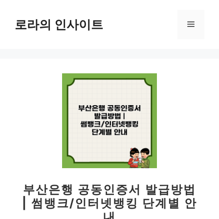
컨
텐
로라의 인사이트
메
츠
로
뉴
건
너
뛰
기
부산은행 공동인증서 발급방법
| 썸뱅크/인터넷뱅킹 단계별 안
내