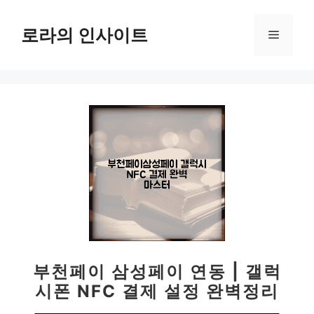
컨
텐
로라의 인사이트
메
츠
로
뉴
건
너
뛰
기
부천페이 삼성페이 연동 | 갤럭
시폰 NFC 결제 설정 완벽정리