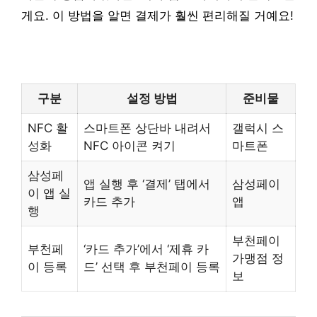
게요. 이 방법을 알면 결제가 훨씬 편리해질 거예요!
구분
설정 방법
준비물
NFC 활
스마트폰 상단바 내려서
갤럭시 스
성화
NFC 아이콘 켜기
마트폰
삼성페
앱 실행 후 ‘결제’ 탭에서
삼성페이
이 앱 실
카드 추가
앱
행
부천페이
부천페
‘카드 추가’에서 ‘제휴 카
가맹점 정
이 등록
드’ 선택 후 부천페이 등록
보