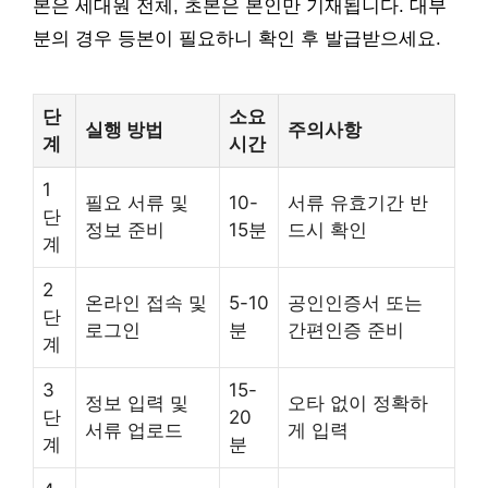
본은 세대원 전체, 초본은 본인만 기재됩니다. 대부
분의 경우 등본이 필요하니 확인 후 발급받으세요.
단
소요
실행 방법
주의사항
계
시간
1
필요 서류 및
10-
서류 유효기간 반
단
정보 준비
15분
드시 확인
계
2
온라인 접속 및
5-10
공인인증서 또는
단
로그인
분
간편인증 준비
계
3
15-
정보 입력 및
오타 없이 정확하
단
20
서류 업로드
게 입력
계
분