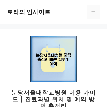
컨
텐
로라의 인사이트
메
츠
로
뉴
건
너
뛰
기
분당서울대학교병원 이용 가이
드 | 진료과별 위치 및 예약 방
법 총정리