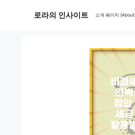
컨
텐
로라의 인사이트
소개 페이지 (About
츠
로
건
너
뛰
기