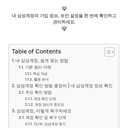
💡
내 삼성계정의 가입 정보, 보안 설정을 한 번에 확인하고
관리하세요.
💡
Table of Contents
내 삼성계정, 쉽게 찾는 방법
기본 원리 이해
핵심 개념
활용 분야
삼성계정 확인 방법 총정리 | 내 삼성계정 정보 확인
주요 확인 방법
계정 확인 단계
계정 관리의 중요성
삼성계정, 이렇게 복구하세요
계정 확인 및 복구 단계
1단계: 삼성계정 찾기