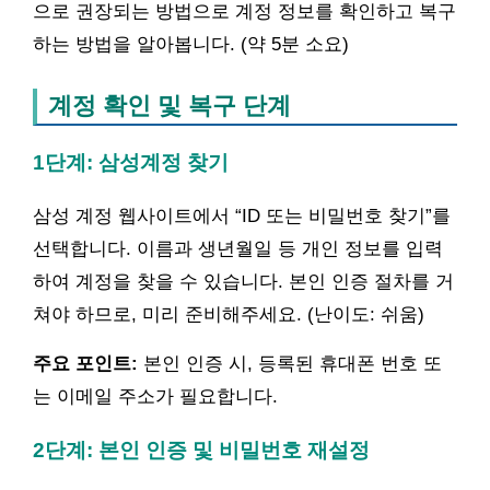
으로 권장되는 방법으로 계정 정보를 확인하고 복구
하는 방법을 알아봅니다. (약 5분 소요)
계정 확인 및 복구 단계
1단계: 삼성계정 찾기
삼성 계정 웹사이트에서 “ID 또는 비밀번호 찾기”를
선택합니다. 이름과 생년월일 등 개인 정보를 입력
하여 계정을 찾을 수 있습니다. 본인 인증 절차를 거
쳐야 하므로, 미리 준비해주세요. (난이도: 쉬움)
주요 포인트:
본인 인증 시, 등록된 휴대폰 번호 또
는 이메일 주소가 필요합니다.
2단계: 본인 인증 및 비밀번호 재설정