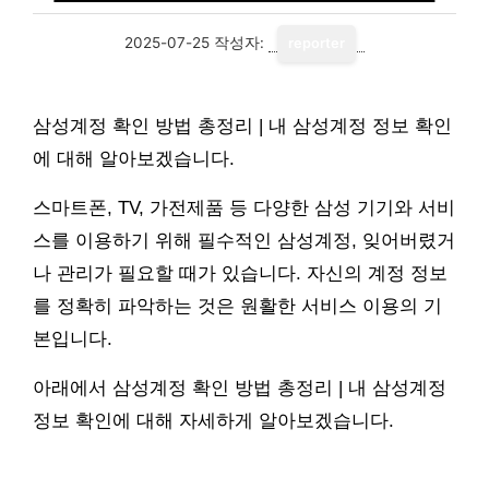
2025-07-25
작성자:
reporter
삼성계정 확인 방법 총정리 | 내 삼성계정 정보 확인
에 대해 알아보겠습니다.
스마트폰, TV, 가전제품 등 다양한 삼성 기기와 서비
스를 이용하기 위해 필수적인 삼성계정, 잊어버렸거
나 관리가 필요할 때가 있습니다. 자신의 계정 정보
를 정확히 파악하는 것은 원활한 서비스 이용의 기
본입니다.
아래에서 삼성계정 확인 방법 총정리 | 내 삼성계정
정보 확인에 대해 자세하게 알아보겠습니다.