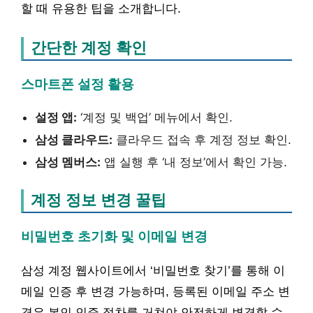
할 때 유용한 팁을 소개합니다.
간단한 계정 확인
스마트폰 설정 활용
설정 앱:
‘계정 및 백업’ 메뉴에서 확인.
삼성 클라우드:
클라우드 접속 후 계정 정보 확인.
삼성 멤버스:
앱 실행 후 ‘내 정보’에서 확인 가능.
계정 정보 변경 꿀팁
비밀번호 초기화 및 이메일 변경
삼성 계정 웹사이트에서 ‘비밀번호 찾기’를 통해 이
메일 인증 후 변경 가능하며, 등록된 이메일 주소 변
경은 본인 인증 절차를 거쳐야 안전하게 변경할 수