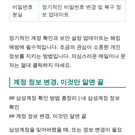
비밀번호
정기적인 비밀번호 변경 및 복구 정
분실
보 업데이트
정기적인 계정 확인과 보안 설정 업데이트는 해킹
예방에 필수적입니다. 조금의 관심이 소중한 개인
정보를 지키는 방법입니다. 의심스러운 메일이나 문
자는 절대 클릭하지 마세요.
계정 정보 변경, 이것만 알면 끝
## 삼성계정 확인 방법 총정리 | 내 삼성계정 정보
확인
## 계정 정보 변경, 이것만 알면 끝
삼성계정을 잊어버렸을 때, 또는 정보 변경이 필요