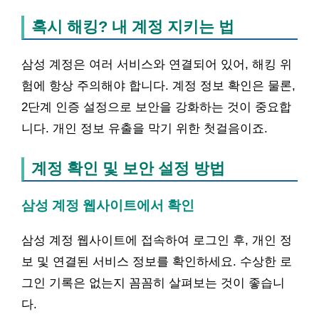
혹시 해킹? 내 계정 지키는 법
삼성 계정은 여러 서비스와 연결되어 있어, 해킹 위
험에 항상 주의해야 합니다. 계정 정보 확인은 물론,
2단계 인증 설정으로 보안을 강화하는 것이 중요합
니다. 개인 정보 유출을 막기 위한 첫걸음이죠.
계정 확인 및 보안 설정 방법
삼성 계정 웹사이트에서 확인
삼성 계정 웹사이트에 접속하여 로그인 후, 개인 정
보 및 연결된 서비스 정보를 확인하세요. 수상한 로
그인 기록은 없는지 꼼꼼히 살펴보는 것이 좋습니
다.