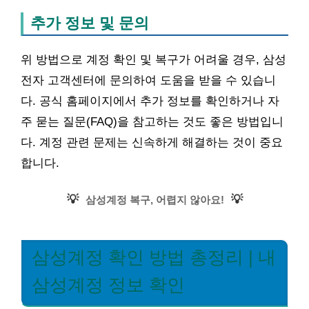
추가 정보 및 문의
위 방법으로 계정 확인 및 복구가 어려울 경우, 삼성
전자 고객센터에 문의하여 도움을 받을 수 있습니
다. 공식 홈페이지에서 추가 정보를 확인하거나 자
주 묻는 질문(FAQ)을 참고하는 것도 좋은 방법입니
다. 계정 관련 문제는 신속하게 해결하는 것이 중요
합니다.
💡
💡
삼성계정 복구, 어렵지 않아요!
삼성계정 확인 방법 총정리 | 내
삼성계정 정보 확인