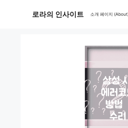
컨
텐
로라의 인사이트
소개 페이지 (About
츠
로
건
너
뛰
기