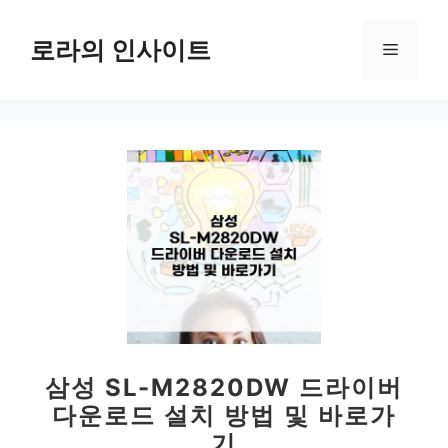
컨
텐
로라의 인사이트
메
츠
로
뉴
건
너
뛰
기
삼성 SL-M2820DW 드라이버
다운로드 설치 방법 및 바로가
기