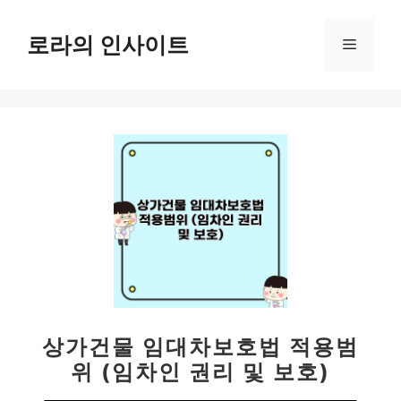
컨
텐
로라의 인사이트
메
츠
로
뉴
건
너
뛰
기
상가건물 임대차보호법 적용범
위 (임차인 권리 및 보호)