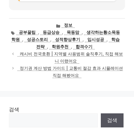
카
정보
테
태
공부꿀팁
,
등급상승
,
목동맘
,
생각하는황소목동
고
그
학원
,
성공스토리
,
성적향상후기
,
입시성공
,
학습
리
전략
,
학원추천
,
합격수기
캐시비 전국호환 | 지역별 사용범위 솔직후기, 직접 해보
니 이랬어요
정기권 계산 방법 가이드 | 교통비 절감 효과 시뮬레이션
직접 해봤어요
검색
검색