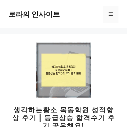
컨
텐
로라의 인사이트
메
츠
로
뉴
건
너
뛰
기
생각하는황소 목동학원 성적향
상 후기 | 등급상승 합격수기 후
기 공유해요!