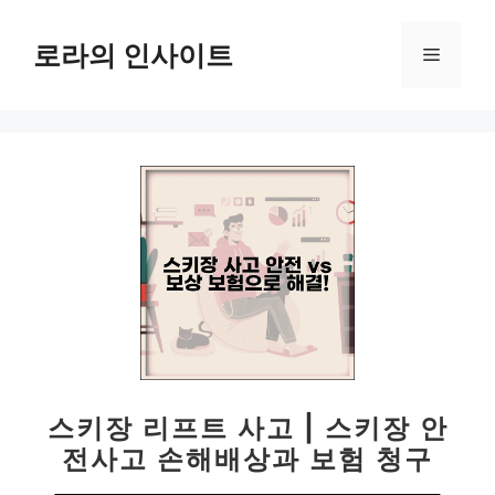
컨
텐
로라의 인사이트
메
츠
로
뉴
건
너
뛰
기
스키장 리프트 사고 | 스키장 안
전사고 손해배상과 보험 청구