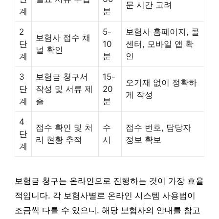
문 시간 고려
계
분
2
5-
보험사 홈페이지, 콜
보험사 접수 채
단
10
센터, 모바일 앱 확
널 확인
계
분
인
3
보험금 청구서
15-
오기재 없이 정확하
단
작성 및 서류 제
20
게 작성
계
출
분
4
접수 확인 및 처
수
접수 번호, 담당자
단
리 현황 추적
시
정보 확보
계
보험금 청구는 온라인으로 진행하는 것이 가장 효율
적입니다. 각 보험사별로 온라인 시스템 사용법이
조금씩 다를 수 있으니, 해당 보험사의 안내를 참고