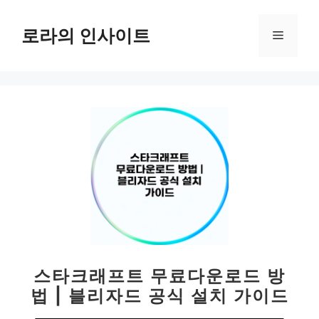
컨
텐
로라의 인사이트
메
츠
로
뉴
건
너
뛰
기
스타크래프트 무료다운로드 방
법 | 블리자드 공식 설치 가이드