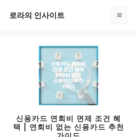
컨
텐
로라의 인사이트
메
츠
로
뉴
건
너
뛰
기
신용카드 연회비 면제 조건 혜
택 | 연회비 없는 신용카드 추천
가이드