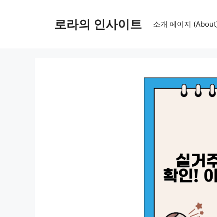
컨
텐
로라의 인사이트
소개 페이지 (About
츠
로
건
너
뛰
기