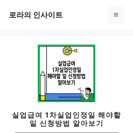
컨
텐
로라의 인사이트
메
츠
로
뉴
건
너
뛰
기
실업급여 1차실업인정일 해야할
일 신청방법 알아보기